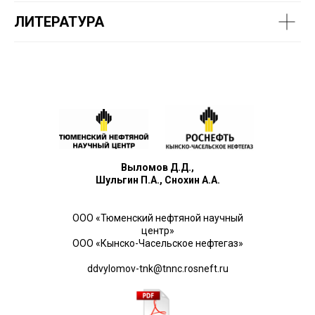
ЛИТЕРАТУРА
Выломов Д.Д.,
Шульгин П.А., Снохин А.А.
ООО «Тюменский нефтяной научный
центр»
ООО «Кынско-Часельское нефтегаз»
ddvylomov-tnk@tnnc.rosneft.ru