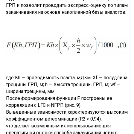
ГРП и позволит проводить экспресс-оценку по типам
заканчивания на основе накопленной базы аналогов:
где Kh — проводимость пласта, мД×м; Xf — полудлина
трещины ГРП, м; h — высота трещины ГРП, м; wf —
ширина трещины, мм.
После формирования функции F построены ее
корреляции с LГС и NГРП (рис. 9).
Выведенные зависимости характеризуются высоким
коэффициентом детерминации (R2 > 0,94),
что делает возможным их использование для
оперативной оценки способа закачивания новых