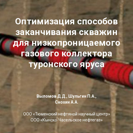
Оптимизация способов
заканчивания скважин
для низкопроницаемого
газового коллектора
туронского яруса
Выломов Д.Д., Шульгин П.А.,
Снохин А.А.
ООО «Тюменский нефтяной научный центр»
ООО «Кынско-Часельское нефтегаз»