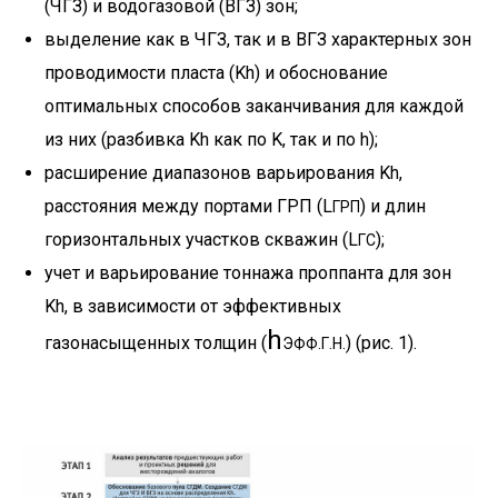
(ЧГЗ) и водогазовой (ВГЗ) зон;
выделение как в ЧГЗ, так и в ВГЗ характерных зон
проводимости пласта (Kh) и обоснование
оптимальных способов заканчивания для каждой
из них (разбивка Kh как по K, так и по h);
расширение диапазонов варьирования Kh,
расстояния между портами ГРП (L
) и длин
ГРП
горизонтальных участков скважин (L
);
ГС
учет и варьирование тоннажа проппанта для зон
Kh, в зависимости от эффективных
h
газонасыщенных толщин (
) (рис. 1).
ЭФФ.Г.Н.