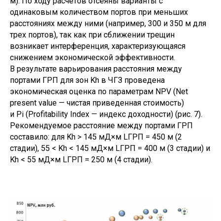
м). По ходу расчетов отсеяны варианты с
одинаковым количеством портов при меньших
расстояниях между ними (например, 300 и 350 м для
трех портов), так как при сближении трещин
возникает интерференция, характеризующаяся
снижением экономической эффективности.
В результате варьирования расстояния между
портами ГРП для зон Kh в ЧГЗ проведена
экономическая оценка по параметрам NPV (Net
present value — чистая приведенная стоимость)
и Pi (Profitability Index — индекс доходности) (рис. 7).
Рекомендуемое расстояние между портами ГРП
составило: для Kh > 145 мД×м LГРП = 450 м (2
стадии), 55 < Kh < 145 мД×м LГРП = 400 м (3 стадии) и
Kh < 55 мД×м LГРП = 250 м (4 стадии).