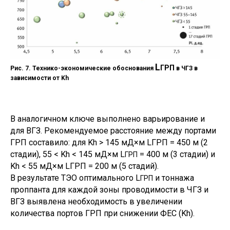
L
ГРП
Рис. 7. Технико-экономические обоснования
в ЧГЗ в
зависимости от Kh
В аналогичном ключе выполнено варьирование и
для ВГЗ. Рекомендуемое расстояние между портами
ГРП составило: для Kh > 145 мД×м LГРП = 450 м (2
стадии), 55 < Kh < 145 мД×м L
= 400 м (3 стадии) и
ГРП
Kh < 55 мД×м LГРП = 200 м (5 стадий).
В результате ТЭО оптимального L
и тоннажа
ГРП
проппанта для каждой зоны проводимости в ЧГЗ и
ВГЗ выявлена необходимость в увеличении
количества портов ГРП при снижении ФЕС (Kh).