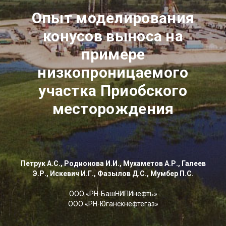
Опыт моделирования
конусов выноса на
примере
низкопроницаемого
участка Приобского
месторождения
Петрук А.С., Родионова И.И., Мухаметов А.Р., Галеев
Э.Р., Искевич И.Г., Фазылов Д.С., Мумбер П.С.
ООО «РН-БашНИПИнефть»
ООО «РН-Юганскнефтегаз»