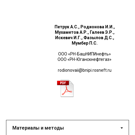
Петрук А.С., Родионова И.И.,
Мухаметов А.Р., Галеев Э.Р.,
Искевич И.Г., Фазылов Д.С.,
Мумбер П.С.
ООО «РН-БашНИПИнефть»
ООО «РН-Юганскнефтегаз»
rodionovaii@bnipi.rosneft.ru