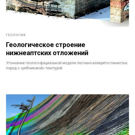
ГЕОЛОГИЯ
Геологическое строение
нижнеаптских отложений
Уточнение геолого-фациальной модели песчано-алеврито-глинистых
пород с «рябчиковой» текстурой