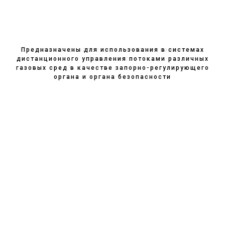
Предназначены для использования в системах
от тропиков до заполярья. качество, надежность,
дистанционного управления потоками различных
безопасность
газовых сред в качестве запорно-регулирующего
органа и органа безопасности